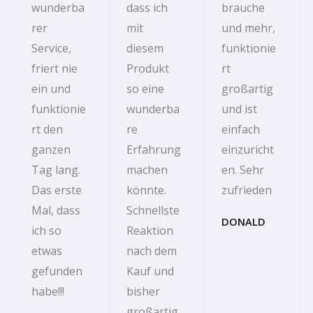
wunderba
dass ich
brauche
rer
mit
und mehr,
Service,
diesem
funktionie
friert nie
Produkt
rt
ein und
so eine
großartig
funktionie
wunderba
und ist
rt den
re
einfach
ganzen
Erfahrung
einzuricht
Tag lang.
machen
en. Sehr
Das erste
könnte.
zufrieden
Mal, dass
Schnellste
DONALD
ich so
Reaktion
etwas
nach dem
gefunden
Kauf und
habe!!!
bisher
großartig