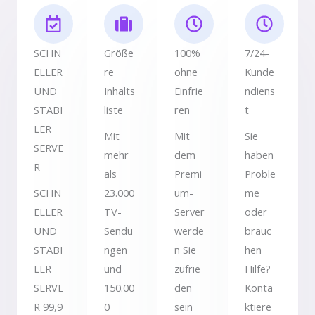
SCHN
Größe
100%
7/24-
ELLER
re
ohne
Kunde
UND
Inhalts
Einfrie
ndiens
STABI
liste
ren
t
LER
Mit
Mit
Sie
SERVE
mehr
dem
haben
R
als
Premi
Proble
SCHN
23.000
um-
me
ELLER
TV-
Server
oder
UND
Sendu
werde
brauc
STABI
ngen
n Sie
hen
LER
und
zufrie
Hilfe?
SERVE
150.00
den
Konta
R 99,9
0
sein
ktiere