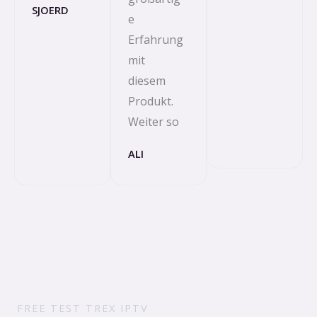
SJOERD
e
Erfahrung
mit
diesem
Produkt.
Weiter so
ALI
FREE TEST TREX IPTV