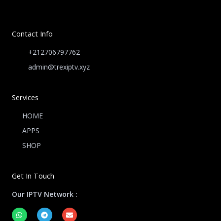
Contact Info
+212706797762
admin@trexiptv.xyz
Services
HOME
APPS
SHOP
Get In Touch
Our IPTV Network :
W
T
E
h
e
n