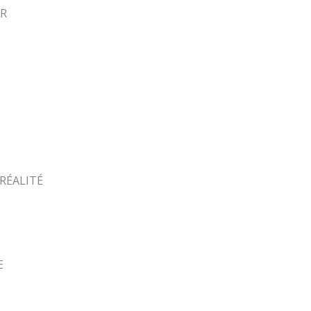
ER
-RÉALITÉ
E