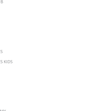
UB
ES
S KIDS