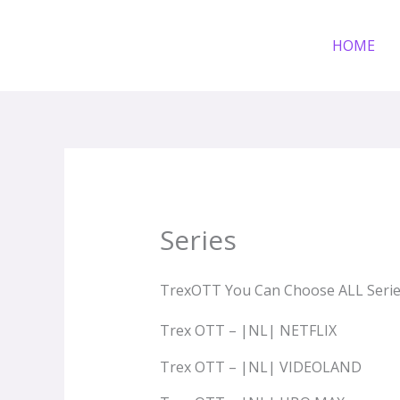
Zum
Inhalt
HOME
springen
Series
TrexOTT You Can Choose ALL Seri
Trex OTT – |NL| NETFLIX
Trex OTT – |NL| VIDEOLAND