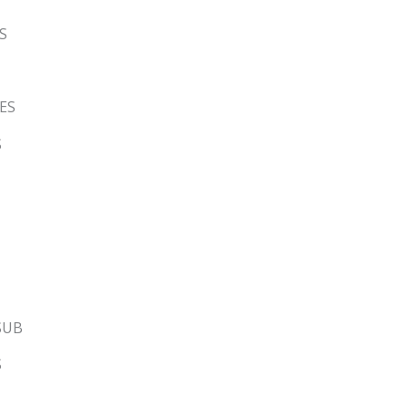
S
ES
S
SUB
S